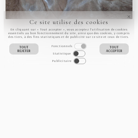
Ce site utilise des cookies
0442-2018
En cliquant sur « Tout accepter », vous acceptez l’utilisation de cookies
essentiels au bon fonctionnement du site, ainsi que des cookies, y compris
des tiers, à des fins statistiques et de publicité sur ce site et ceux de tiers.
Fonctionnels
INFO
VOIR DANS LA GALERIE
ACHETER
TOUT
TOUT
REJETER
ACCEPTER
Statistique
Publicitaire
NEWSLETTER
S'INSCRIRE