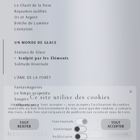
Le Chant de la Terre
Royaumes oubliés
Or et Argent
Brèche de Lumière
Lévitation
UN MONDE DE GLACE
Statues de Glace
Sculpté par les Éléments
Solitude Hivernale
L'ÂME DE LA FORÊT
Fantasmagories
Le Temps suspendu
Ce site utilise des cookies
Soupirs
Inflorescence
En cliquant sur « Tout accepter », vous acceptez l’utilisation de cookies
essentiels au bon fonctionnement du site, ainsi que des cookies, y compris
des tiers, à des fins statistiques et de publicité sur ce site et ceux de tiers.
Fonctionnels
TOUT
TOUT
REJETER
ACCEPTER
Statistique
NEWSLETTER
S'INSCRIRE
Publicitaire