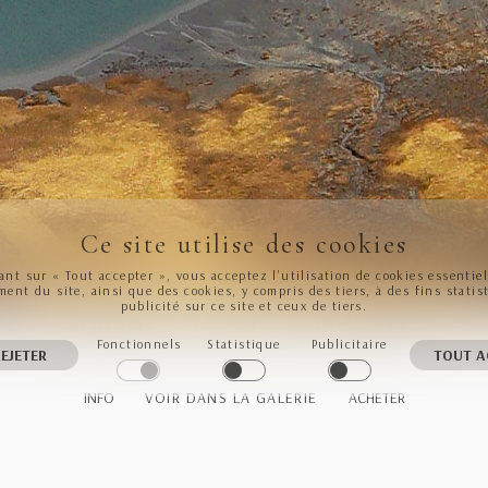
Ce site utilise des cookies
ant sur « Tout accepter », vous acceptez l’utilisation de cookies essentie
ent du site, ainsi que des cookies, y compris des tiers, à des fins statis
publicité sur ce site et ceux de tiers.
chrome_2023-01-20_10-03-43
Fonctionnels
Statistique
Publicitaire
EJETER
TOUT A
INFO
VOIR DANS LA GALERIE
ACHETER