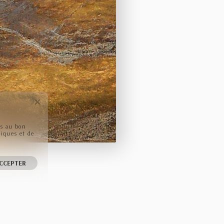
ls au bon
tiques et de
CCEPTER