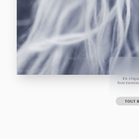
En cliqu
fonctionnem
TOUT R