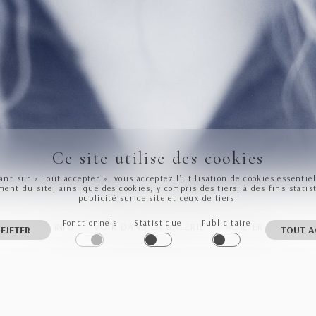
Ce site utilise des cookies
MG_8778_HD
ant sur « Tout accepter », vous acceptez l’utilisation de cookies essentie
ent du site, ainsi que des cookies, y compris des tiers, à des fins statis
publicité sur ce site et ceux de tiers.
Fonctionnels
Statistique
Publicitaire
INFO
VOIR DANS LA GALERIE
ACHETER
EJETER
TOUT A