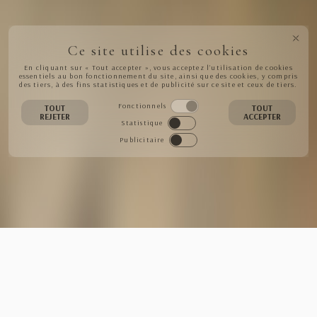
Ce site utilise des cookies
En cliquant sur « Tout accepter », vous acceptez l’utilisation de cookies
essentiels au bon fonctionnement du site, ainsi que des cookies, y compris
des tiers, à des fins statistiques et de publicité sur ce site et ceux de tiers.
Fonctionnels
TOUT
TOUT
REJETER
ACCEPTER
Statistique
Publicitaire
NEWSLETTER
S'INSCRIRE