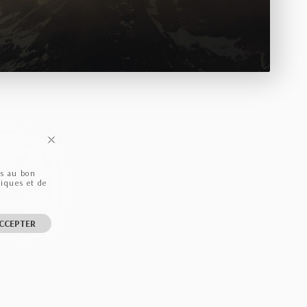
ls au bon
tiques et de
CCEPTER