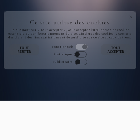
Ce site utilise des cookies
En cliquant sur « Tout accepter », vous acceptez l’utilisation de cookies
essentiels au bon fonctionnement du site, ainsi que des cookies, y compris
des tiers, à des fins statistiques et de publicité sur ce site et ceux de tiers.
Fonctionnels
TOUT
TOUT
REJETER
ACCEPTER
Statistique
Publicitaire
NEWSLETTER
S'INSCRIRE