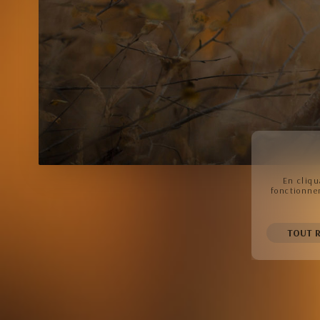
En cliqu
fonctionnem
TOUT R