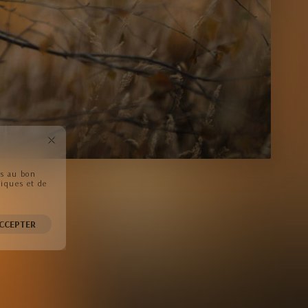
ls au bon
tiques et de
CCEPTER