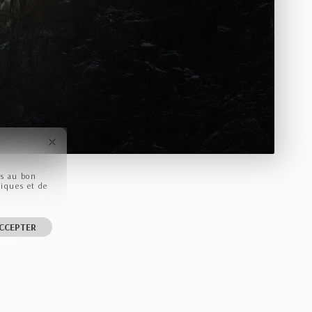
ls au bon
tiques et de
CCEPTER