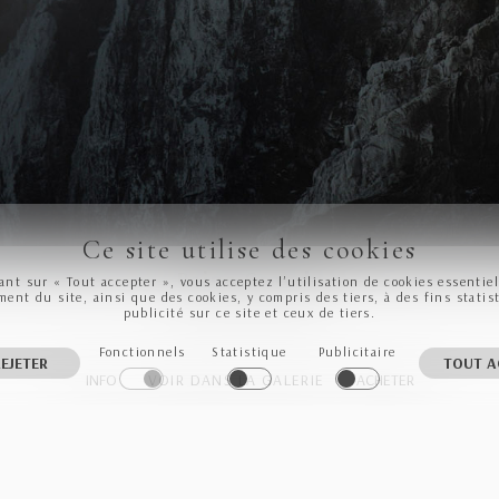
Ce site utilise des cookies
Paine Grande
ant sur « Tout accepter », vous acceptez l’utilisation de cookies essentie
ent du site, ainsi que des cookies, y compris des tiers, à des fins statis
publicité sur ce site et ceux de tiers.
Fonctionnels
Statistique
Publicitaire
EJETER
TOUT A
INFO
VOIR DANS LA GALERIE
ACHETER