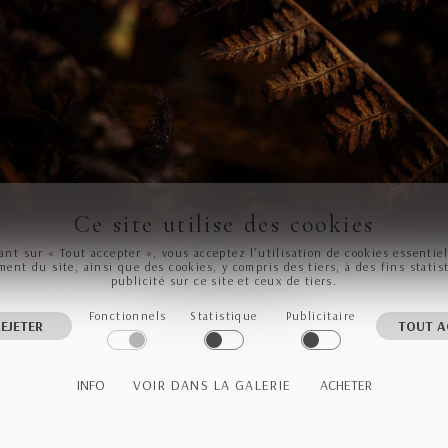
Ce site utilise des cookies
ant sur « Tout accepter », vous acceptez l’utilisation de cookies essentie
ent du site, ainsi que des cookies, y compris des tiers, à des fins statis
publicité sur ce site et ceux de tiers.
Perles d'Ambre
Fonctionnels
Statistique
Publicitaire
EJETER
TOUT A
INFO
VOIR DANS LA GALERIE
ACHETER