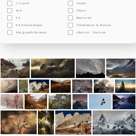
1:1 Carré
Faune
16:9
Fleurs
5:4
Nocturne
9:4 Panoramique
l'Homme et la Nature
Très grands formats
Abstrait - Textures