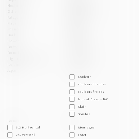
Nocturnal
atmosphere
Other
Black and White
Patagonia
Bright
Place
Cold Tones
Theme
Color
Dark
Warm Tones
Flowers
1:1 Square
Forest
16:9
Format
2:3 Vertical
High resolution Image
3:2 Horizontal
Iceland
4:5
Japan
Ambiance
Couleur
couleurs chaudes
couleurs froides
Noir et Blanc - BW
Clair
Sombre
Format
Theme
3:2 Horizontal
Montagne
2:3 Vertical
Foret