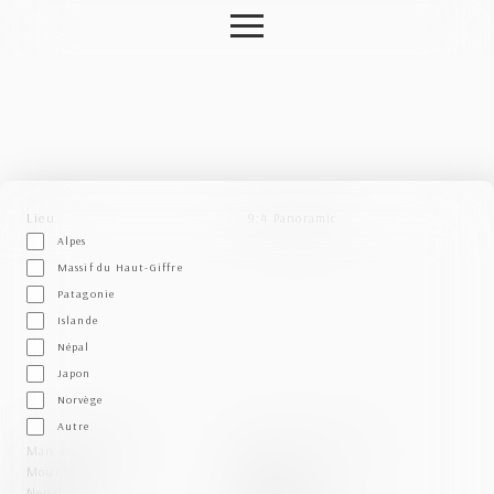
Lieu
9:4 Panoramic
Alpes
Massif du Haut-Giffre
Patagonie
Islande
Népal
Japon
Norvège
Autre
Man and Nature
Abstract - Textures
Mountain
Alps
Nepal
Animals