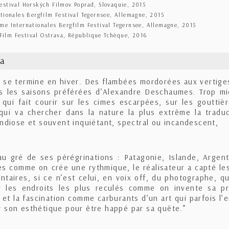
estival Horských Filmov Poprad, Slovaquie, 2015
tionales Bergfilm Festival Tegernsee, Allemagne, 2015
me Internationales Bergfilm Festival Tegernsee, Allemagne, 2015
l Film Festival Ostrava, République Tchèque, 2016
ma
 se termine en hiver. Des flambées mordorées aux vertige
as les saisons préférées d’Alexandre Deschaumes. Trop mi
e qui fait courir sur les cimes escarpées, sur les goutti
qui va chercher dans la nature la plus extrême la tradu
andiose et souvent inquiétant, spectral ou incandescent,
 au gré de ses pérégrinations : Patagonie, Islande, Argen
s comme on crée une rythmique, le réalisateur a capté le
taires, si ce n’est celui, en voix off, du photographe, qu
er les endroits les plus reculés comme on invente sa pr
 et la fascination comme carburants d’un art qui parfois l’e
 son esthétique pour être happé par sa quête.”