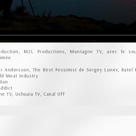
uction, M2L Productions, Montagne TV, avec le sou
nimée
r Andersson, The Best Pessimist de Sergey Lunev, Ratel 
ld Meat Industry
ilon
ddict
 TV, Ushuaïa TV, Canal Off