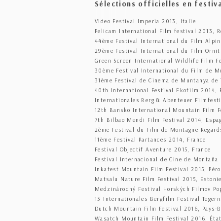
Sélections officielles en festiv
Video Festival Imperia 2013, Italie
Pelicam International Film festival 2013, 
44ème Festival International du Film Alpin
29ème Festival International du Film Orni
Green Screen International Wildlife Film F
30ème Festival International du Film de M
31ème Festival de Cinema de Muntanya de 
40th International Festival Ekofilm 2014,
Internationales Berg & Abenteuer Filmfest
12th Bansko International Mountain Film F
7th Bilbao Mendi Film Festival 2014, Espa
2ème Festival du Film de Montagne Regards
11ème Festival Partances 2014, France
Festival Objectif Aventure 2015, France
Festival Internacional de Cine de Montaña
Inkafest Mountain Film Festival 2015, Pér
Matsalu Nature Film Festival 2015, Estoni
Medzinárodný Festival Horských Filmov Po
13 Internationales Bergfilm Festival Teger
Dutch Mountain Film Festival 2016, Pays-
Wasatch Mountain Film Festival 2016, Éta