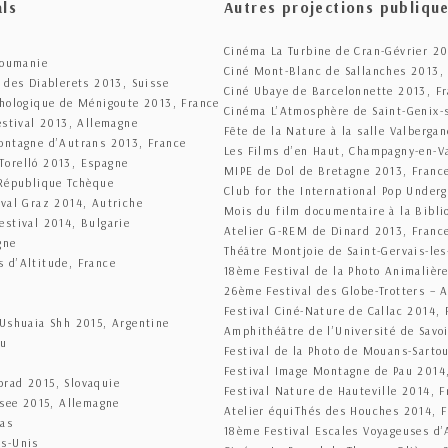
als
Autres projections publiqu
Cinéma La Turbine de Cran-Gévrier 20
Roumanie
Ciné Mont-Blanc de Sallanches 2013,
 des Diablerets 2013, Suisse
Ciné Ubaye de Barcelonnette 2013, F
thologique de Ménigoute 2013, France
Cinéma L’Atmosphère de Saint-Genix-
estival 2013, Allemagne
Fête de la Nature à la salle Valberga
ontagne d’Autrans 2013, France
Les Films d’en Haut, Champagny-en-V
Torelló 2013, Espagne
MIPE de Dol de Bretagne 2013, Franc
 République Tchèque
Club for the International Pop Under
ival Graz 2014, Autriche
Mois du film documentaire à la Bibli
estival 2014, Bulgarie
Atelier G-REM de Dinard 2013, Franc
gne
Théâtre Montjoie de Saint-Gervais-le
 d’Altitude, France
18ème Festival de la Photo Animalièr
26ème Festival des Globe-Trotters –
Festival Ciné-Nature de Callac 2014, 
 Ushuaia Shh 2015, Argentine
Amphithéâtre de l’Université de Savo
ou
Festival de la Photo de Mouans-Sarto
e
Festival Image Montagne de Pau 2014
prad 2015, Slovaquie
Festival Nature de Hauteville 2014, F
nsee 2015, Allemagne
Atelier équiThés des Houches 2014, 
Bas
18ème Festival Escales Voyageuses d’
ts-Unis