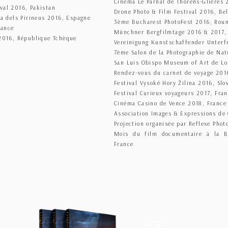
Cinéma Le Parnal de Thorens-Glières 
val 2016, Pakistan
Drone Photo & Film Festival 2016, Be
 dels Pirineus 2016, Espagne
3ème Bucharest PhotoFest 2016, Rou
rance
Münchner Bergfilmtage 2016 & 2017,
 2016, République Tchèque
Vereinigung Kunstschaffender Unter
7ème Salon de la Photographie de Nat
San Luis Obispo Museum of Art de Lo
Rendez-vous du carnet de voyage 201
Festival Vysoké Hory Žilina 2016, Slo
Festival Curieux voyageurs 2017, Fra
Cinéma Casino de Vence 2018, France
Association Images & Expressions de
Projection organisée par Reflexe Phot
Mois du film documentaire à la B
France