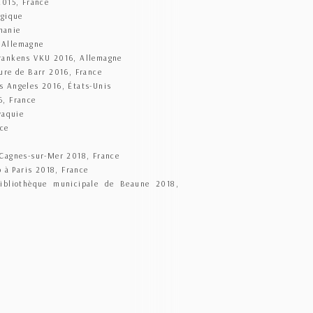
2015, France
lgique
manie
 Allemagne
frankens VKU 2016, Allemagne
ure de Barr 2016, France
s Angeles 2016, États-Unis
6, France
vaquie
nce
 Cagnes-sur-Mer 2018, France
o à Paris 2018, France
ibliothèque municipale de Beaune 2018,