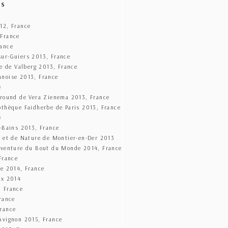
es
12, France
 France
rance
sur-Guiers 2013, France
ne de Valberg 2013, France
anoise 2013, France
e
ground de Vera Zienema 2013, France
othèque Faidherbe de Paris 2013, France
e
s-Bains 2013, France
e et de Nature de Montier-en-Der 2013
 Aventure du Bout du Monde 2014, France
France
ie 2014, France
ux 2014
, France
rance
France
Avignon 2015, France